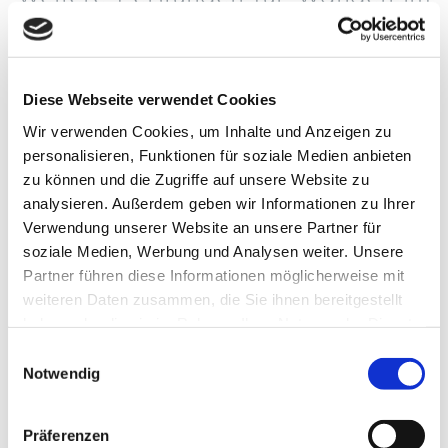
Allgäu in unserer Praxis
Als Ärztin für Allgemeinmedizin und Naturheilverfahren
Diese Webseite verwendet Cookies
bieten wir ein breites Spektrum an
Leistungen
an. Wir legen
großen Wert auf die Reinigung und Entgiftung des Körpers.
Wir verwenden Cookies, um Inhalte und Anzeigen zu
Dazu gehören unter anderem Darmsanierung und
personalisieren, Funktionen für soziale Medien anbieten
ausleitende Verfahren wie die Schröpftherapie. Wir setzen
zu können und die Zugriffe auf unsere Website zu
analysieren. Außerdem geben wir Informationen zu Ihrer
auch auf Ernährungsberatung, Immun- und
Verwendung unserer Website an unsere Partner für
Regenerationstherapie sowie die Behandlung hormoneller
soziale Medien, Werbung und Analysen weiter. Unsere
Defizite, um Ihren Organismus wieder ins Gleichgewicht zu
Partner führen diese Informationen möglicherweise mit
bringen.
weiteren Daten zusammen, die Sie ihnen bereitgestellt
haben oder die sie im Rahmen Ihrer Nutzung der Dienste
Neben der Akupunktur kommen bei uns auch weitere
gesammelt haben.
Einwilligungsauswahl
Verfahren wie Ozontherapie, Magnetfeldtherapie,
Notwendig
Psychokinesiologie, Bachblütentherapie, Stimmanalyse,
individuelles Coaching und mehr zum Einsatz.
Präferenzen